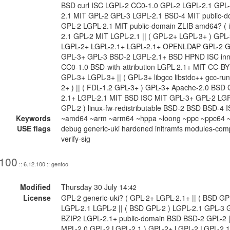
BSD curl ISC LGPL-2 CC0-1.0 GPL-2 LGPL-2.1 GPL
2.1 MIT GPL-2 GPL-3 LGPL-2.1 BSD-4 MIT public-do
GPL-2 LGPL-2.1 MIT public-domain ZLIB amd64? ( 
2.1 GPL-2 MIT LGPL-2.1 || ( GPL-2+ LGPL-3+ ) GP
LGPL-2+ LGPL-2.1+ LGPL-2.1+ OPENLDAP GPL-2 G
GPL-3+ GPL-3 BSD-2 LGPL-2.1+ BSD HPND ISC inne
CC0-1.0 BSD-with-attribution LGPL-2.1+ MIT CC-B
GPL-3+ LGPL-3+ || ( GPL-3+ libgcc libstdc++ gcc-run
2+ ) || ( FDL-1.2 GPL-3+ ) GPL-3+ Apache-2.0 BSD
2.1+ LGPL-2.1 MIT BSD ISC MIT GPL-3+ GPL-2 LGP
GPL-2 ) linux-fw-redistributable BSD-2 BSD BSD-4
Keywords
~amd64 ~arm ~arm64 ~hppa ~loong ~ppc ~ppc64 ~r
USE flags
debug generic-uki hardened initramfs modules-comp
verify-sig
.100
:: 6.12.100 :: gentoo
Modified
Thursday 30 July 14:
42
License
GPL-2 generic-uki? ( GPL-2+ LGPL-2.1+ || ( BSD GP
LGPL-2.1 LGPL-2 || ( BSD GPL-2 ) LGPL-2.1 GPL-3 
BZIP2 LGPL-2.1+ public-domain BSD BSD-2 GPL-2 || 
MPL-2.0 GPL-2 LGPL-2.1 ) GPL-2+ LGPL-2 LGPL-2.