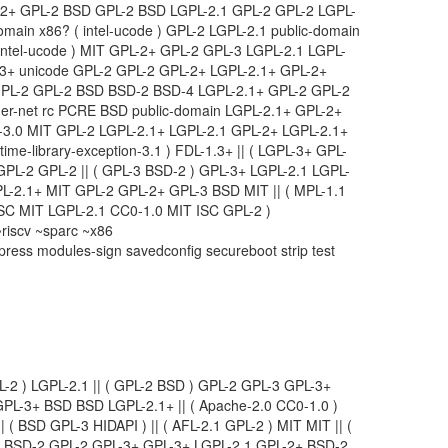
-2+ GPL-2 BSD GPL-2 BSD LGPL-2.1 GPL-2 GPL-2 LGPL-
main x86? ( intel-ucode ) GPL-2 LGPL-2.1 public-domain
intel-ucode ) MIT GPL-2+ GPL-2 GPL-3 LGPL-2.1 LGPL-
L-3+ unicode GPL-2 GPL-2 GPL-2+ LGPL-2.1+ GPL-2+
PL-2 GPL-2 BSD BSD-2 BSD-4 LGPL-2.1+ GPL-2 GPL-2
r-net rc PCRE BSD public-domain LGPL-2.1+ GPL-2+
Y-3.0 MIT GPL-2 LGPL-2.1+ LGPL-2.1 GPL-2+ LGPL-2.1+
time-library-exception-3.1 ) FDL-1.3+ || ( LGPL-3+ GPL-
 GPL-2 GPL-2 || ( GPL-3 BSD-2 ) GPL-3+ LGPL-2.1 LGPL-
L-2.1+ MIT GPL-2 GPL-2+ GPL-3 BSD MIT || ( MPL-1.1
 ISC MIT LGPL-2.1 CC0-1.0 MIT ISC GPL-2 )
iscv ~sparc ~x86
ress modules-sign savedconfig secureboot strip test
L-2 ) LGPL-2.1 || ( GPL-2 BSD ) GPL-2 GPL-3 GPL-3+
GPL-3+ BSD BSD LGPL-2.1+ || ( Apache-2.0 CC0-1.0 )
( BSD GPL-3 HIDAPI ) || ( AFL-2.1 GPL-2 ) MIT MIT || (
1 BSD-2 GPL-2 GPL-3+ GPL-3+ LGPL-2.1 GPL-2+ BSD-2