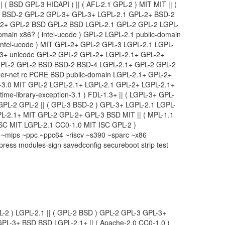
( BSD GPL-3 HIDAPI ) || ( AFL-2.1 GPL-2 ) MIT MIT || (
1 BSD-2 GPL-2 GPL-3+ GPL-3+ LGPL-2.1 GPL-2+ BSD-2
-2+ GPL-2 BSD GPL-2 BSD LGPL-2.1 GPL-2 GPL-2 LGPL-
main x86? ( intel-ucode ) GPL-2 LGPL-2.1 public-domain
intel-ucode ) MIT GPL-2+ GPL-2 GPL-3 LGPL-2.1 LGPL-
L-3+ unicode GPL-2 GPL-2 GPL-2+ LGPL-2.1+ GPL-2+
PL-2 GPL-2 BSD BSD-2 BSD-4 LGPL-2.1+ GPL-2 GPL-2
r-net rc PCRE BSD public-domain LGPL-2.1+ GPL-2+
Y-3.0 MIT GPL-2 LGPL-2.1+ LGPL-2.1 GPL-2+ LGPL-2.1+
time-library-exception-3.1 ) FDL-1.3+ || ( LGPL-3+ GPL-
 GPL-2 GPL-2 || ( GPL-3 BSD-2 ) GPL-3+ LGPL-2.1 LGPL-
L-2.1+ MIT GPL-2 GPL-2+ GPL-3 BSD MIT || ( MPL-1.1
 ISC MIT LGPL-2.1 CC0-1.0 MIT ISC GPL-2 )
mips ~ppc ~ppc64 ~riscv ~s390 ~sparc ~x86
ress modules-sign savedconfig secureboot strip test
L-2 ) LGPL-2.1 || ( GPL-2 BSD ) GPL-2 GPL-3 GPL-3+
GPL-3+ BSD BSD LGPL-2.1+ || ( Apache-2.0 CC0-1.0 )