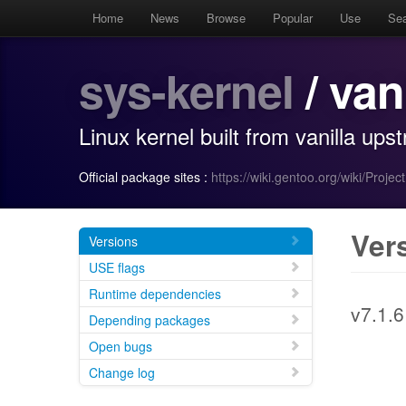
Home
News
Browse
Popular
Use
Se
sys-kernel
/ van
Linux kernel built from vanilla up
Official package sites :
https://wiki.gentoo.org/wiki/Projec
Ver
Versions
USE flags
Runtime dependencies
v7.1.6
Depending packages
Open bugs
Change log