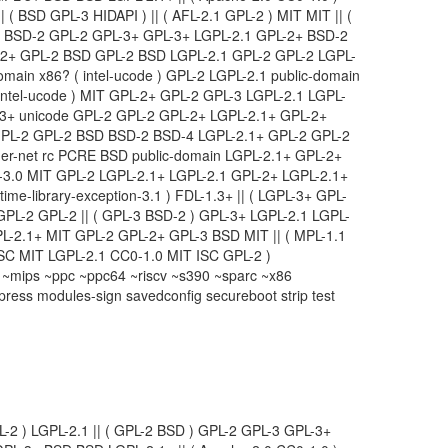
( BSD GPL-3 HIDAPI ) || ( AFL-2.1 GPL-2 ) MIT MIT || (
1 BSD-2 GPL-2 GPL-3+ GPL-3+ LGPL-2.1 GPL-2+ BSD-2
-2+ GPL-2 BSD GPL-2 BSD LGPL-2.1 GPL-2 GPL-2 LGPL-
main x86? ( intel-ucode ) GPL-2 LGPL-2.1 public-domain
intel-ucode ) MIT GPL-2+ GPL-2 GPL-3 LGPL-2.1 LGPL-
L-3+ unicode GPL-2 GPL-2 GPL-2+ LGPL-2.1+ GPL-2+
PL-2 GPL-2 BSD BSD-2 BSD-4 LGPL-2.1+ GPL-2 GPL-2
r-net rc PCRE BSD public-domain LGPL-2.1+ GPL-2+
Y-3.0 MIT GPL-2 LGPL-2.1+ LGPL-2.1 GPL-2+ LGPL-2.1+
time-library-exception-3.1 ) FDL-1.3+ || ( LGPL-3+ GPL-
 GPL-2 GPL-2 || ( GPL-3 BSD-2 ) GPL-3+ LGPL-2.1 LGPL-
L-2.1+ MIT GPL-2 GPL-2+ GPL-3 BSD MIT || ( MPL-1.1
 ISC MIT LGPL-2.1 CC0-1.0 MIT ISC GPL-2 )
mips ~ppc ~ppc64 ~riscv ~s390 ~sparc ~x86
ress modules-sign savedconfig secureboot strip test
L-2 ) LGPL-2.1 || ( GPL-2 BSD ) GPL-2 GPL-3 GPL-3+