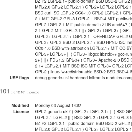
BZIP2 LGPL-2.1+ public-domain BSD BSD-2 GPL-2 || 
MPL-2.0 GPL-2 LGPL-2.1 ) GPL-2+ LGPL-2 LGPL-2.
BSD curl ISC LGPL-2 CC0-1.0 GPL-2 LGPL-2.1 GPL
2.1 MIT GPL-2 GPL-3 LGPL-2.1 BSD-4 MIT public-do
GPL-2 LGPL-2.1 MIT public-domain ZLIB amd64? ( 
2.1 GPL-2 MIT LGPL-2.1 || ( GPL-2+ LGPL-3+ ) GP
LGPL-2+ LGPL-2.1+ LGPL-2.1+ OPENLDAP GPL-2 G
GPL-3+ GPL-3 BSD-2 LGPL-2.1+ BSD HPND ISC inne
CC0-1.0 BSD-with-attribution LGPL-2.1+ MIT CC-B
GPL-3+ LGPL-3+ || ( GPL-3+ libgcc libstdc++ gcc-run
2+ ) || ( FDL-1.2 GPL-3+ ) GPL-3+ Apache-2.0 BSD
2.1+ LGPL-2.1 MIT BSD ISC MIT GPL-3+ GPL-2 LGP
GPL-2 ) linux-fw-redistributable BSD-2 BSD BSD-4
USE flags
debug generic-uki hardened initramfs modules-comp
.101
:: 6.12.101 :: gentoo
Modified
Monday 03 August 14:
52
License
GPL-2 generic-uki? ( GPL-2+ LGPL-2.1+ || ( BSD GP
LGPL-2.1 LGPL-2 || ( BSD GPL-2 ) LGPL-2.1 GPL-3 
BZIP2 LGPL-2.1+ public-domain BSD BSD-2 GPL-2 || 
MPL-2.0 GPL-2 LGPL-2.1 ) GPL-2+ LGPL-2 LGPL-2.