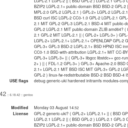
LGPL-2.1 LGPL-2 || ( BSD GPL-2 ) LGPL-2.1 GPL-3 
BZIP2 LGPL-2.1+ public-domain BSD BSD-2 GPL-2 || 
MPL-2.0 GPL-2 LGPL-2.1 ) GPL-2+ LGPL-2 LGPL-2.
BSD curl ISC LGPL-2 CC0-1.0 GPL-2 LGPL-2.1 GPL
2.1 MIT GPL-2 GPL-3 LGPL-2.1 BSD-4 MIT public-do
GPL-2 LGPL-2.1 MIT public-domain ZLIB amd64? ( 
2.1 GPL-2 MIT LGPL-2.1 || ( GPL-2+ LGPL-3+ ) GP
LGPL-2+ LGPL-2.1+ LGPL-2.1+ OPENLDAP GPL-2 G
GPL-3+ GPL-3 BSD-2 LGPL-2.1+ BSD HPND ISC inne
CC0-1.0 BSD-with-attribution LGPL-2.1+ MIT CC-B
GPL-3+ LGPL-3+ || ( GPL-3+ libgcc libstdc++ gcc-run
2+ ) || ( FDL-1.2 GPL-3+ ) GPL-3+ Apache-2.0 BSD
2.1+ LGPL-2.1 MIT BSD ISC MIT GPL-3+ GPL-2 LGP
GPL-2 ) linux-fw-redistributable BSD-2 BSD BSD-4
USE flags
debug generic-uki hardened initramfs modules-comp
.42
:: 6.18.42 :: gentoo
Modified
Monday 03 August 14:
52
License
GPL-2 generic-uki? ( GPL-2+ LGPL-2.1+ || ( BSD GP
LGPL-2.1 LGPL-2 || ( BSD GPL-2 ) LGPL-2.1 GPL-3 
BZIP2 LGPL-2.1+ public-domain BSD BSD-2 GPL-2 || 