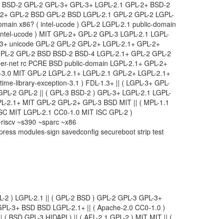
1 BSD-2 GPL-2 GPL-3+ GPL-3+ LGPL-2.1 GPL-2+ BSD-2
-2+ GPL-2 BSD GPL-2 BSD LGPL-2.1 GPL-2 GPL-2 LGPL-
main x86? ( intel-ucode ) GPL-2 LGPL-2.1 public-domain
intel-ucode ) MIT GPL-2+ GPL-2 GPL-3 LGPL-2.1 LGPL-
L-3+ unicode GPL-2 GPL-2 GPL-2+ LGPL-2.1+ GPL-2+
PL-2 GPL-2 BSD BSD-2 BSD-4 LGPL-2.1+ GPL-2 GPL-2
r-net rc PCRE BSD public-domain LGPL-2.1+ GPL-2+
Y-3.0 MIT GPL-2 LGPL-2.1+ LGPL-2.1 GPL-2+ LGPL-2.1+
time-library-exception-3.1 ) FDL-1.3+ || ( LGPL-3+ GPL-
 GPL-2 GPL-2 || ( GPL-3 BSD-2 ) GPL-3+ LGPL-2.1 LGPL-
L-2.1+ MIT GPL-2 GPL-2+ GPL-3 BSD MIT || ( MPL-1.1
 ISC MIT LGPL-2.1 CC0-1.0 MIT ISC GPL-2 )
iscv ~s390 ~sparc ~x86
ress modules-sign savedconfig secureboot strip test
L-2 ) LGPL-2.1 || ( GPL-2 BSD ) GPL-2 GPL-3 GPL-3+
GPL-3+ BSD BSD LGPL-2.1+ || ( Apache-2.0 CC0-1.0 )
( BSD GPL-3 HIDAPI ) || ( AFL-2.1 GPL-2 ) MIT MIT || (