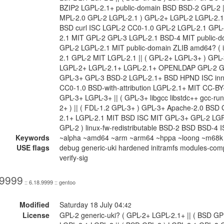
BZIP2 LGPL-2.1+ public-domain BSD BSD-2 GPL-2 || 
MPL-2.0 GPL-2 LGPL-2.1 ) GPL-2+ LGPL-2 LGPL-2.
BSD curl ISC LGPL-2 CC0-1.0 GPL-2 LGPL-2.1 GPL
2.1 MIT GPL-2 GPL-3 LGPL-2.1 BSD-4 MIT public-do
GPL-2 LGPL-2.1 MIT public-domain ZLIB amd64? ( 
2.1 GPL-2 MIT LGPL-2.1 || ( GPL-2+ LGPL-3+ ) GP
LGPL-2+ LGPL-2.1+ LGPL-2.1+ OPENLDAP GPL-2 G
GPL-3+ GPL-3 BSD-2 LGPL-2.1+ BSD HPND ISC inne
CC0-1.0 BSD-with-attribution LGPL-2.1+ MIT CC-B
GPL-3+ LGPL-3+ || ( GPL-3+ libgcc libstdc++ gcc-run
2+ ) || ( FDL-1.2 GPL-3+ ) GPL-3+ Apache-2.0 BSD
2.1+ LGPL-2.1 MIT BSD ISC MIT GPL-3+ GPL-2 LGP
GPL-2 ) linux-fw-redistributable BSD-2 BSD BSD-4
Keywords
~alpha ~amd64 ~arm ~arm64 ~hppa ~loong ~m68k ~
USE flags
debug generic-uki hardened initramfs modules-comp
verify-sig
.9999
:: 6.18.9999 :: gentoo
Modified
Saturday 18 July 04:
42
License
GPL-2 generic-uki? ( GPL-2+ LGPL-2.1+ || ( BSD GP