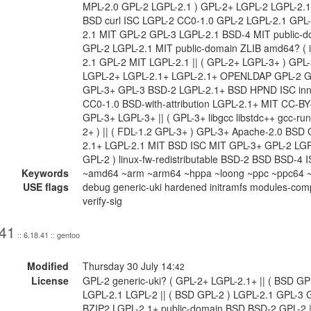
MPL-2.0 GPL-2 LGPL-2.1 ) GPL-2+ LGPL-2 LGPL-2.
BSD curl ISC LGPL-2 CC0-1.0 GPL-2 LGPL-2.1 GPL
2.1 MIT GPL-2 GPL-3 LGPL-2.1 BSD-4 MIT public-do
GPL-2 LGPL-2.1 MIT public-domain ZLIB amd64? ( 
2.1 GPL-2 MIT LGPL-2.1 || ( GPL-2+ LGPL-3+ ) GP
LGPL-2+ LGPL-2.1+ LGPL-2.1+ OPENLDAP GPL-2 G
GPL-3+ GPL-3 BSD-2 LGPL-2.1+ BSD HPND ISC inne
CC0-1.0 BSD-with-attribution LGPL-2.1+ MIT CC-B
GPL-3+ LGPL-3+ || ( GPL-3+ libgcc libstdc++ gcc-run
2+ ) || ( FDL-1.2 GPL-3+ ) GPL-3+ Apache-2.0 BSD
2.1+ LGPL-2.1 MIT BSD ISC MIT GPL-3+ GPL-2 LGP
GPL-2 ) linux-fw-redistributable BSD-2 BSD BSD-4
Keywords
~amd64 ~arm ~arm64 ~hppa ~loong ~ppc ~ppc64 ~r
USE flags
debug generic-uki hardened initramfs modules-comp
verify-sig
.41
:: 6.18.41 :: gentoo
Modified
Thursday 30 July 14:
42
License
GPL-2 generic-uki? ( GPL-2+ LGPL-2.1+ || ( BSD GP
LGPL-2.1 LGPL-2 || ( BSD GPL-2 ) LGPL-2.1 GPL-3 
BZIP2 LGPL-2.1+ public-domain BSD BSD-2 GPL-2 || 