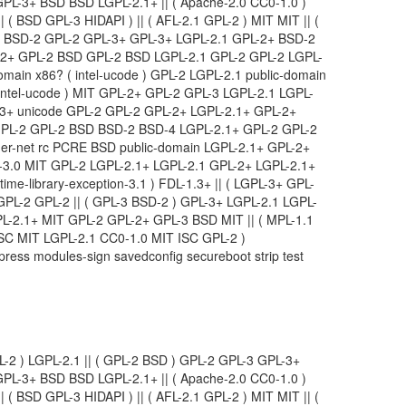
GPL-3+ BSD BSD LGPL-2.1+ || ( Apache-2.0 CC0-1.0 )
( BSD GPL-3 HIDAPI ) || ( AFL-2.1 GPL-2 ) MIT MIT || (
1 BSD-2 GPL-2 GPL-3+ GPL-3+ LGPL-2.1 GPL-2+ BSD-2
-2+ GPL-2 BSD GPL-2 BSD LGPL-2.1 GPL-2 GPL-2 LGPL-
main x86? ( intel-ucode ) GPL-2 LGPL-2.1 public-domain
intel-ucode ) MIT GPL-2+ GPL-2 GPL-3 LGPL-2.1 LGPL-
L-3+ unicode GPL-2 GPL-2 GPL-2+ LGPL-2.1+ GPL-2+
PL-2 GPL-2 BSD BSD-2 BSD-4 LGPL-2.1+ GPL-2 GPL-2
r-net rc PCRE BSD public-domain LGPL-2.1+ GPL-2+
Y-3.0 MIT GPL-2 LGPL-2.1+ LGPL-2.1 GPL-2+ LGPL-2.1+
time-library-exception-3.1 ) FDL-1.3+ || ( LGPL-3+ GPL-
 GPL-2 GPL-2 || ( GPL-3 BSD-2 ) GPL-3+ LGPL-2.1 LGPL-
L-2.1+ MIT GPL-2 GPL-2+ GPL-3 BSD MIT || ( MPL-1.1
 ISC MIT LGPL-2.1 CC0-1.0 MIT ISC GPL-2 )
ress modules-sign savedconfig secureboot strip test
L-2 ) LGPL-2.1 || ( GPL-2 BSD ) GPL-2 GPL-3 GPL-3+
GPL-3+ BSD BSD LGPL-2.1+ || ( Apache-2.0 CC0-1.0 )
( BSD GPL-3 HIDAPI ) || ( AFL-2.1 GPL-2 ) MIT MIT || (