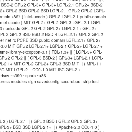
1 BSD-2 GPL-2 GPL-3+ GPL-3+ LGPL-2.1 GPL-2+ BSD-2
-2+ GPL-2 BSD GPL-2 BSD LGPL-2.1 GPL-2 GPL-2 LGPL-
main x86? ( intel-ucode ) GPL-2 LGPL-2.1 public-domain
intel-ucode ) MIT GPL-2+ GPL-2 GPL-3 LGPL-2.1 LGPL-
L-3+ unicode GPL-2 GPL-2 GPL-2+ LGPL-2.1+ GPL-2+
PL-2 GPL-2 BSD BSD-2 BSD-4 LGPL-2.1+ GPL-2 GPL-2
r-net rc PCRE BSD public-domain LGPL-2.1+ GPL-2+
Y-3.0 MIT GPL-2 LGPL-2.1+ LGPL-2.1 GPL-2+ LGPL-2.1+
time-library-exception-3.1 ) FDL-1.3+ || ( LGPL-3+ GPL-
 GPL-2 GPL-2 || ( GPL-3 BSD-2 ) GPL-3+ LGPL-2.1 LGPL-
L-2.1+ MIT GPL-2 GPL-2+ GPL-3 BSD MIT || ( MPL-1.1
 ISC MIT LGPL-2.1 CC0-1.0 MIT ISC GPL-2 )
iscv ~s390 ~sparc ~x86
ress modules-sign savedconfig secureboot strip test
L-2 ) LGPL-2.1 || ( GPL-2 BSD ) GPL-2 GPL-3 GPL-3+
GPL-3+ BSD BSD LGPL-2.1+ || ( Apache-2.0 CC0-1.0 )