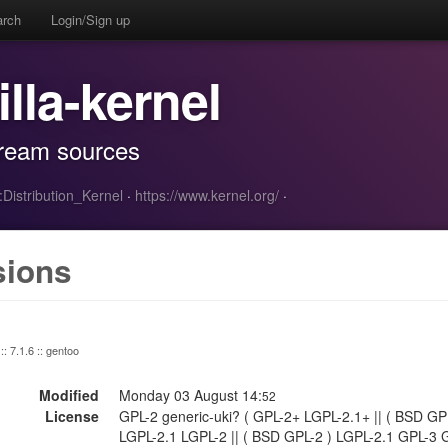
arch
Login/Sign up
illa-kernel
stream sources
t:Distribution_Kernel
·
https://www.kernel.org/
·
sions
:: 7.1.6 :: gentoo
Modified
Monday 03 August 14:
52
License
GPL-2 generic-uki? ( GPL-2+ LGPL-2.1+ || ( BSD GP
LGPL-2.1 LGPL-2 || ( BSD GPL-2 ) LGPL-2.1 GPL-3 