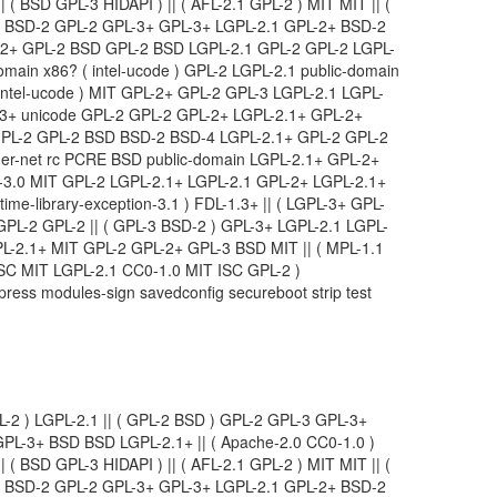
( BSD GPL-3 HIDAPI ) || ( AFL-2.1 GPL-2 ) MIT MIT || (
1 BSD-2 GPL-2 GPL-3+ GPL-3+ LGPL-2.1 GPL-2+ BSD-2
-2+ GPL-2 BSD GPL-2 BSD LGPL-2.1 GPL-2 GPL-2 LGPL-
main x86? ( intel-ucode ) GPL-2 LGPL-2.1 public-domain
intel-ucode ) MIT GPL-2+ GPL-2 GPL-3 LGPL-2.1 LGPL-
L-3+ unicode GPL-2 GPL-2 GPL-2+ LGPL-2.1+ GPL-2+
PL-2 GPL-2 BSD BSD-2 BSD-4 LGPL-2.1+ GPL-2 GPL-2
r-net rc PCRE BSD public-domain LGPL-2.1+ GPL-2+
Y-3.0 MIT GPL-2 LGPL-2.1+ LGPL-2.1 GPL-2+ LGPL-2.1+
time-library-exception-3.1 ) FDL-1.3+ || ( LGPL-3+ GPL-
 GPL-2 GPL-2 || ( GPL-3 BSD-2 ) GPL-3+ LGPL-2.1 LGPL-
L-2.1+ MIT GPL-2 GPL-2+ GPL-3 BSD MIT || ( MPL-1.1
 ISC MIT LGPL-2.1 CC0-1.0 MIT ISC GPL-2 )
ress modules-sign savedconfig secureboot strip test
L-2 ) LGPL-2.1 || ( GPL-2 BSD ) GPL-2 GPL-3 GPL-3+
GPL-3+ BSD BSD LGPL-2.1+ || ( Apache-2.0 CC0-1.0 )
( BSD GPL-3 HIDAPI ) || ( AFL-2.1 GPL-2 ) MIT MIT || (
1 BSD-2 GPL-2 GPL-3+ GPL-3+ LGPL-2.1 GPL-2+ BSD-2