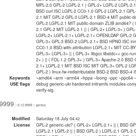
MPL-2.0 GPL-2 LGPL-2.1 ) GPL-2+ LGPL-2 LGPL-2.
BSD curl ISC LGPL-2 CC0-1.0 GPL-2 LGPL-2.1 GPL
2.1 MIT GPL-2 GPL-3 LGPL-2.1 BSD-4 MIT public-do
GPL-2 LGPL-2.1 MIT public-domain ZLIB amd64? ( 
2.1 GPL-2 MIT LGPL-2.1 || ( GPL-2+ LGPL-3+ ) GP
LGPL-2+ LGPL-2.1+ LGPL-2.1+ OPENLDAP GPL-2 G
GPL-3+ GPL-3 BSD-2 LGPL-2.1+ BSD HPND ISC inne
CC0-1.0 BSD-with-attribution LGPL-2.1+ MIT CC-B
GPL-3+ LGPL-3+ || ( GPL-3+ libgcc libstdc++ gcc-run
2+ ) || ( FDL-1.2 GPL-3+ ) GPL-3+ Apache-2.0 BSD
2.1+ LGPL-2.1 MIT BSD ISC MIT GPL-3+ GPL-2 LGP
GPL-2 ) linux-fw-redistributable BSD-2 BSD BSD-4
Keywords
~amd64 ~arm ~arm64 ~hppa ~loong ~ppc ~ppc64 ~r
USE flags
debug generic-uki hardened initramfs modules-comp
verify-sig
.9999
:: 6.12.9999 :: gentoo
Modified
Saturday 18 July 04:
42
License
GPL-2 generic-uki? ( GPL-2+ LGPL-2.1+ || ( BSD GP
LGPL-2.1 LGPL-2 || ( BSD GPL-2 ) LGPL-2.1 GPL-3 