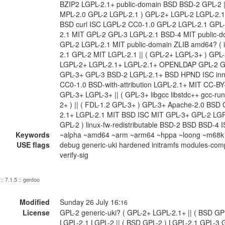
BZIP2 LGPL-2.1+ public-domain BSD BSD-2 GPL-2 || 
MPL-2.0 GPL-2 LGPL-2.1 ) GPL-2+ LGPL-2 LGPL-2.
BSD curl ISC LGPL-2 CC0-1.0 GPL-2 LGPL-2.1 GPL
2.1 MIT GPL-2 GPL-3 LGPL-2.1 BSD-4 MIT public-do
GPL-2 LGPL-2.1 MIT public-domain ZLIB amd64? ( 
2.1 GPL-2 MIT LGPL-2.1 || ( GPL-2+ LGPL-3+ ) GP
LGPL-2+ LGPL-2.1+ LGPL-2.1+ OPENLDAP GPL-2 G
GPL-3+ GPL-3 BSD-2 LGPL-2.1+ BSD HPND ISC inne
CC0-1.0 BSD-with-attribution LGPL-2.1+ MIT CC-B
GPL-3+ LGPL-3+ || ( GPL-3+ libgcc libstdc++ gcc-run
2+ ) || ( FDL-1.2 GPL-3+ ) GPL-3+ Apache-2.0 BSD
2.1+ LGPL-2.1 MIT BSD ISC MIT GPL-3+ GPL-2 LGP
GPL-2 ) linux-fw-redistributable BSD-2 BSD BSD-4
Keywords
~alpha ~amd64 ~arm ~arm64 ~hppa ~loong ~m68k ~
USE flags
debug generic-uki hardened initramfs modules-comp
verify-sig
:: 7.1.5 :: gentoo
Modified
Sunday 26 July 16:
16
License
GPL-2 generic-uki? ( GPL-2+ LGPL-2.1+ || ( BSD GP
LGPL-2.1 LGPL-2 || ( BSD GPL-2 ) LGPL-2.1 GPL-3 